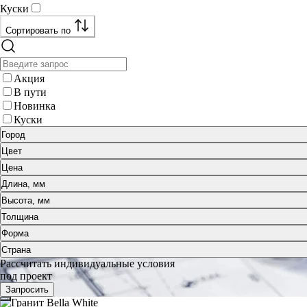
Куски
Сортировать по
Акция
В пути
Новинка
Куски
Город
Цвет
Цена
Длина, мм
Высота, мм
Толщина
Форма
Страна
Рассчитать индивидуальные условия
под проект
Запросить