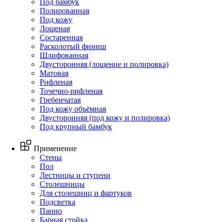
Под бамбук
Полированная
Под кожу
Лощеная
Состаренная
Расколотый финиш
Шлифованная
Двусторонняя (лощение и полировка)
Матовая
Рифленая
Точечно-рифленая
Гребенчатая
Под кожу объёмная
Двусторонняя (под кожу и полировка)
Под крупный бамбук
Применение
Стены
Пол
Лестницы и ступени
Столешницы
Для столешниц и фартуков
Подсветка
Панно
Барная стойка