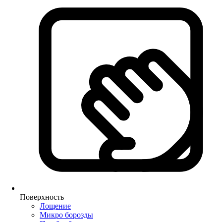
Поверхность
Лощение
Микро борозды