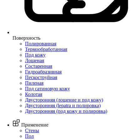
Поверхность
Полированная
Термообработанная
Под кожу
Лощеная
Состаренная
Гидроабразивная
Пескоструйная
Пиленая
Под сатиновую кожу
Колотая
Двусторонняя (лощение и под кожу)
Двусторонняя (lepatra и полировка)
Двусторонняя (под кожу и полировка)
Применение
Стены
Пол