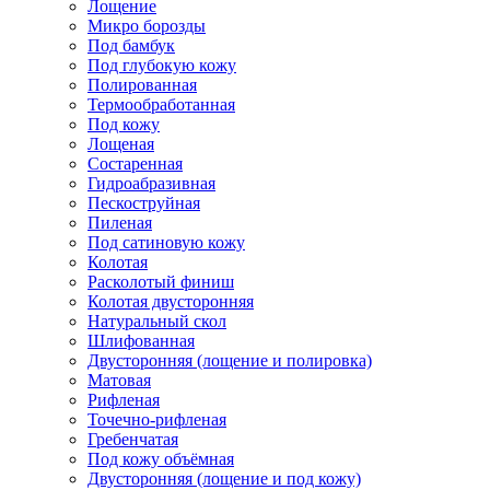
Лощение
Микро борозды
Под бамбук
Под глубокую кожу
Полированная
Термообработанная
Под кожу
Лощеная
Состаренная
Гидроабразивная
Пескоструйная
Пиленая
Под сатиновую кожу
Колотая
Расколотый финиш
Колотая двусторонняя
Натуральный скол
Шлифованная
Двусторонняя (лощение и полировка)
Матовая
Рифленая
Точечно-рифленая
Гребенчатая
Под кожу объёмная
Двусторонняя (лощение и под кожу)