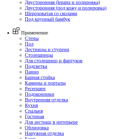
Двусторонняя (lepatra и полировка)
Двусторонняя (под кожу и полировка)
Шероховатая со сколами
Под крупный бамбук
Применение
Стены
Пол
Лестницы и ступени
Столешницы
Для столешниц и фартуков
Подсветка
Панно
Барная стойка
Камины и порталы
Ресепшен
Подоконники
Внутренняя отделка
Кухня
Спальня
Гостиная
Для лестниц в интерьере
Облицовка
Наружная отделка
Бани