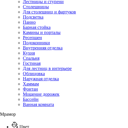
Лестницы и ступени
Столешницы
Для столешниц и фартуков
Подсветка
Панно
Барная стойка
Камины и порталы
Ресепшен
Подоконники
Внутренняя отделка
Кухня
Спальня
Гостиная
Для лестниц в интерьере
Облицовка
Наружная отделка
Хаммам
Фонтан
Мощение дорожек
Бассейн
Ванная комната
Мрамор
Цвет