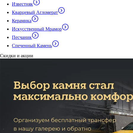
Известняк
Кварцевый Агломерат
Керамика
Искусственный Мрамор
Песчаник
Спеченный Камень
Скидки и акции