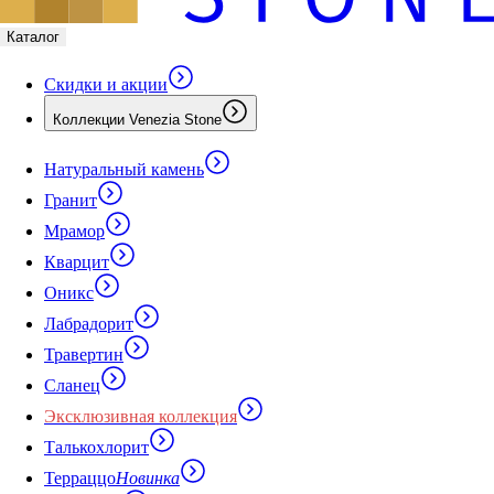
Каталог
Скидки и акции
Коллекции Venezia Stone
Натуральный камень
Гранит
Мрамор
Кварцит
Оникс
Лабрадорит
Травертин
Сланец
Эксклюзивная коллекция
Талькохлорит
Терраццо
Новинка