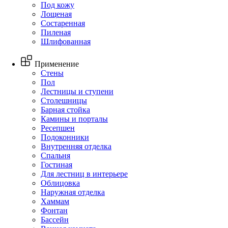
Под кожу
Лощеная
Состаренная
Пиленая
Шлифованная
Применение
Стены
Пол
Лестницы и ступени
Столешницы
Барная стойка
Камины и порталы
Ресепшен
Подоконники
Внутренняя отделка
Спальня
Гостиная
Для лестниц в интерьере
Облицовка
Наружная отделка
Хаммам
Фонтан
Бассейн