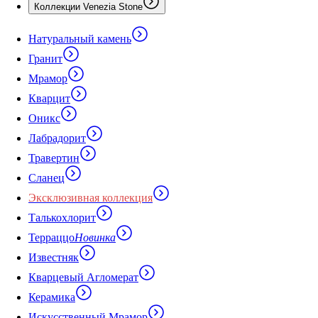
Коллекции Venezia Stone
Натуральный камень
Гранит
Мрамор
Кварцит
Оникс
Лабрадорит
Травертин
Сланец
Эксклюзивная коллекция
Талькохлорит
Терраццо
Новинка
Известняк
Кварцевый Агломерат
Керамика
Искусственный Мрамор