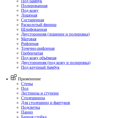
Под бамбук
Полированная
Под кожу
Лощеная
Состаренная
Расколотый финиш
Шлифованная
Двусторонняя (лощение и полировка)
Матовая
Рифленая
Точечно-рифленая
Гребенчатая
Под кожу объёмная
Двусторонняя (под кожу и полировка)
Под крупный бамбук
Применение
Стены
Пол
Лестницы и ступени
Столешницы
Для столешниц и фартуков
Подсветка
Панно
Барная стойка