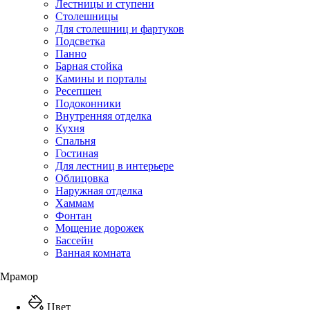
Лестницы и ступени
Столешницы
Для столешниц и фартуков
Подсветка
Панно
Барная стойка
Камины и порталы
Ресепшен
Подоконники
Внутренняя отделка
Кухня
Спальня
Гостиная
Для лестниц в интерьере
Облицовка
Наружная отделка
Хаммам
Фонтан
Мощение дорожек
Бассейн
Ванная комната
Мрамор
Цвет