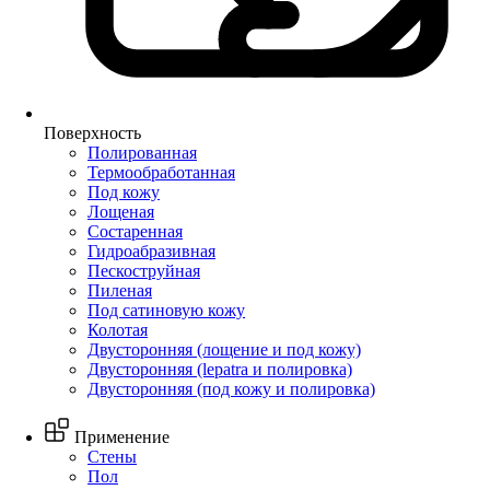
Поверхность
Полированная
Термообработанная
Под кожу
Лощеная
Состаренная
Гидроабразивная
Пескоструйная
Пиленая
Под сатиновую кожу
Колотая
Двусторонняя (лощение и под кожу)
Двусторонняя (lepatra и полировка)
Двусторонняя (под кожу и полировка)
Применение
Стены
Пол