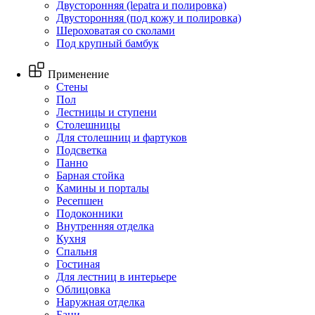
Двусторонняя (lepatra и полировка)
Двусторонняя (под кожу и полировка)
Шероховатая со сколами
Под крупный бамбук
Применение
Стены
Пол
Лестницы и ступени
Столешницы
Для столешниц и фартуков
Подсветка
Панно
Барная стойка
Камины и порталы
Ресепшен
Подоконники
Внутренняя отделка
Кухня
Спальня
Гостиная
Для лестниц в интерьере
Облицовка
Наружная отделка
Бани