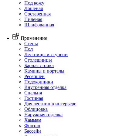
Под кожу
Лощеная
Состаренная
Пиленая
Шлифованная
Применение
Стены
Пол
Лестницы и ступени
Столешницы
Барная стойка
Камины и порталы
Ресепшен
Подоконники
Внутренняя отделка
Спальня
Гостиная
Для лестниц в интерьере
Облицовка
Наружная отделка
Хаммам
Фонтан
Бассейн