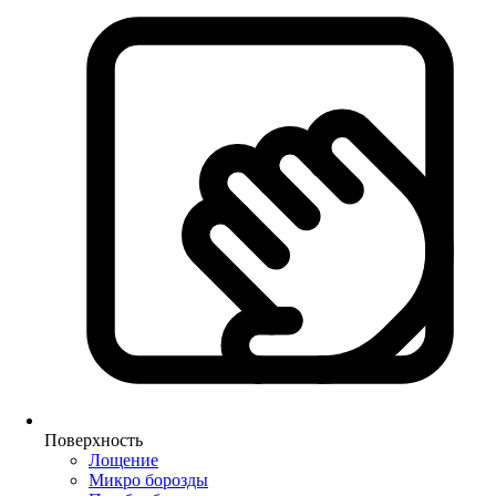
Поверхность
Лощение
Микро борозды