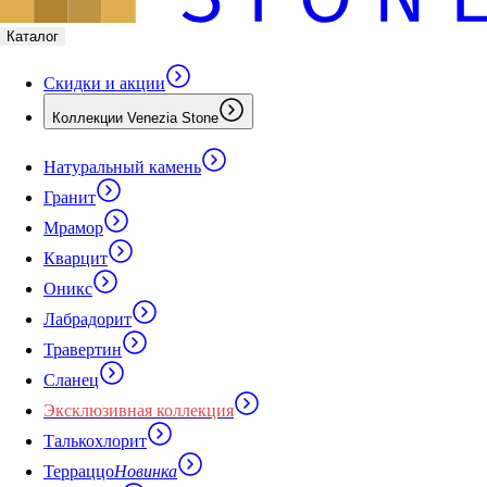
Каталог
Скидки и акции
Коллекции Venezia Stone
Натуральный камень
Гранит
Мрамор
Кварцит
Оникс
Лабрадорит
Травертин
Сланец
Эксклюзивная коллекция
Талькохлорит
Терраццо
Новинка