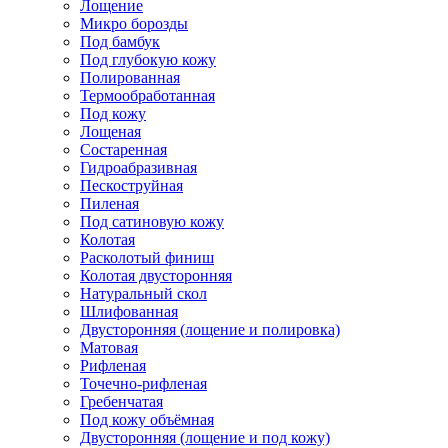
Лощение
Микро борозды
Под бамбук
Под глубокую кожу
Полированная
Термообработанная
Под кожу
Лощеная
Состаренная
Гидроабразивная
Пескоструйная
Пиленая
Под сатиновую кожу
Колотая
Расколотый финиш
Колотая двусторонняя
Натуральный скол
Шлифованная
Двусторонняя (лощение и полировка)
Матовая
Рифленая
Точечно-рифленая
Гребенчатая
Под кожу объёмная
Двусторонняя (лощение и под кожу)