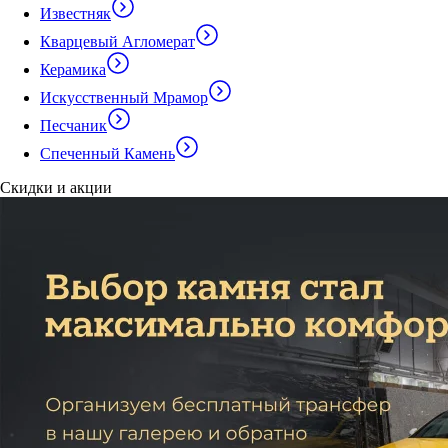
Известняк
Кварцевый Агломерат
Керамика
Искусственный Мрамор
Песчаник
Спеченный Камень
Скидки и акции