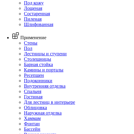
Под кожу
Лощеная
Состаренная
Пиленая
Шлифованная
Применение
Стены
Пол
Лестницы и ступени
Столешницы
Барная стойка
Камины и порталы
Ресепшен
Подоконники
Внутренняя отделка
Спальня
Гостиная
Для лестниц в интерьере
Облицовка
Наружная отделка
Хаммам
Фонтан
Бассейн