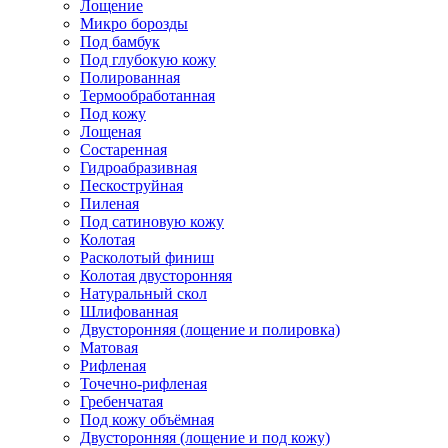
Лощение
Микро борозды
Под бамбук
Под глубокую кожу
Полированная
Термообработанная
Под кожу
Лощеная
Состаренная
Гидроабразивная
Пескоструйная
Пиленая
Под сатиновую кожу
Колотая
Расколотый финиш
Колотая двусторонняя
Натуральный скол
Шлифованная
Двусторонняя (лощение и полировка)
Матовая
Рифленая
Точечно-рифленая
Гребенчатая
Под кожу объёмная
Двусторонняя (лощение и под кожу)