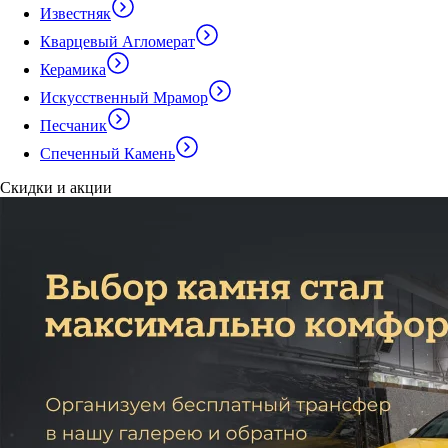
Известняк
Кварцевый Агломерат
Керамика
Искусственный Мрамор
Песчаник
Спеченный Камень
Скидки и акции