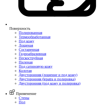
Поверхность
Полированная
Термообработанная
Под кожу
Лощеная
Состаренная
Гидроабразивная
Пескоструйная
Пиленая
Под сатиновую кожу
Колотая
Двусторонняя (лощение и под кожу)
Двусторонняя (lepatra и полировка)
Двусторонняя (под кожу и полировка)
Применение
Стены
Пол