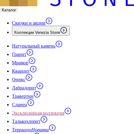
Каталог
Скидки и акции
Коллекции Venezia Stone
Натуральный камень
Гранит
Мрамор
Кварцит
Оникс
Лабрадорит
Травертин
Сланец
Эксклюзивная коллекция
Талькохлорит
Терраццо
Новинка