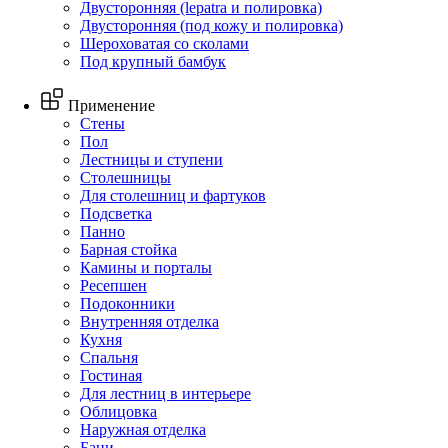
Двусторонняя (lepatra и полировка)
Двусторонняя (под кожу и полировка)
Шероховатая со сколами
Под крупный бамбук
Применение
Стены
Пол
Лестницы и ступени
Столешницы
Для столешниц и фартуков
Подсветка
Панно
Барная стойка
Камины и порталы
Ресепшен
Подоконники
Внутренняя отделка
Кухня
Спальня
Гостиная
Для лестниц в интерьере
Облицовка
Наружная отделка
Бани