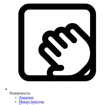
Поверхность
Лощение
Микро борозды