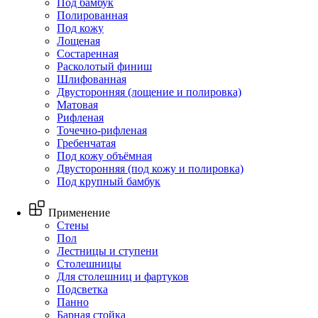
Под бамбук
Полированная
Под кожу
Лощеная
Состаренная
Расколотый финиш
Шлифованная
Двусторонняя (лощение и полировка)
Матовая
Рифленая
Точечно-рифленая
Гребенчатая
Под кожу объёмная
Двусторонняя (под кожу и полировка)
Под крупный бамбук
Применение
Стены
Пол
Лестницы и ступени
Столешницы
Для столешниц и фартуков
Подсветка
Панно
Барная стойка