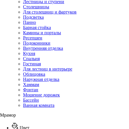
Лестницы и ступени
Столешницы
Для столешниц и фартуков
Подсветка
Панно
Барная стойка
Камины и порталы
Ресепшен
Подоконники
Внутренняя отделка
Кухня
Спальня
Гостиная
Для лестниц в интерьере
Облицовка
Наружная отделка
Хаммам
Фонтан
Мощение дорожек
Бассейн
Ванная комната
Мрамор
Цвет