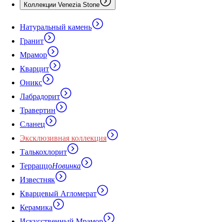
Коллекции Venezia Stone
Натуральный камень
Гранит
Мрамор
Кварцит
Оникс
Лабрадорит
Травертин
Сланец
Эксклюзивная коллекция
Талькохлорит
Терраццо
Новинка
Известняк
Кварцевый Агломерат
Керамика
Искусственный Мрамор