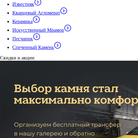
Известняк
Кварцевый Агломерат
Керамика
Искусственный Мрамор
Песчаник
Спеченный Камень
Скидки и акции