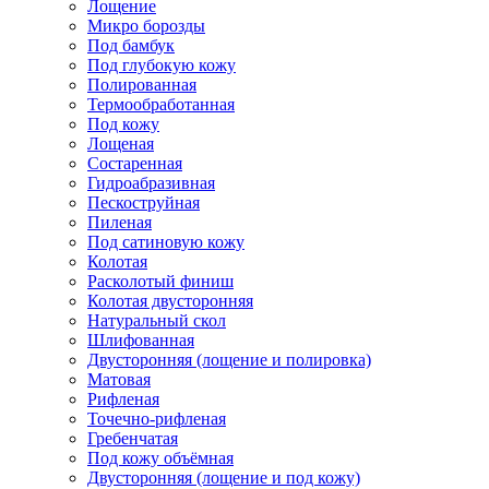
Лощение
Микро борозды
Под бамбук
Под глубокую кожу
Полированная
Термообработанная
Под кожу
Лощеная
Состаренная
Гидроабразивная
Пескоструйная
Пиленая
Под сатиновую кожу
Колотая
Расколотый финиш
Колотая двусторонняя
Натуральный скол
Шлифованная
Двусторонняя (лощение и полировка)
Матовая
Рифленая
Точечно-рифленая
Гребенчатая
Под кожу объёмная
Двусторонняя (лощение и под кожу)