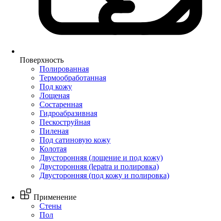
Поверхность
Полированная
Термообработанная
Под кожу
Лощеная
Состаренная
Гидроабразивная
Пескоструйная
Пиленая
Под сатиновую кожу
Колотая
Двусторонняя (лощение и под кожу)
Двусторонняя (lepatra и полировка)
Двусторонняя (под кожу и полировка)
Применение
Стены
Пол