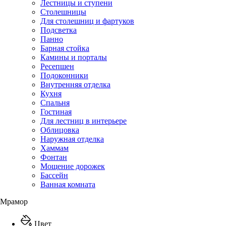
Лестницы и ступени
Столешницы
Для столешниц и фартуков
Подсветка
Панно
Барная стойка
Камины и порталы
Ресепшен
Подоконники
Внутренняя отделка
Кухня
Спальня
Гостиная
Для лестниц в интерьере
Облицовка
Наружная отделка
Хаммам
Фонтан
Мощение дорожек
Бассейн
Ванная комната
Мрамор
Цвет