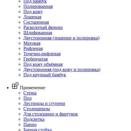
Под бамбук
Полированная
Под кожу
Лощеная
Состаренная
Расколотый финиш
Шлифованная
Двусторонняя (лощение и полировка)
Матовая
Рифленая
Точечно-рифленая
Гребенчатая
Под кожу объёмная
Двусторонняя (под кожу и полировка)
Под крупный бамбук
Применение
Стены
Пол
Лестницы и ступени
Столешницы
Для столешниц и фартуков
Подсветка
Панно
Барная стойка