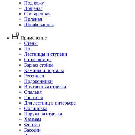
Под кожу
Лощеная
Состаренная
Пиленая
Шлифованная
Применение
Стены
Пол
Лестницы и ступени
Столешницы
Барная стойка
Камины и порталы
Ресепшен
Подоконники
Внутренняя отделка
Спальня
Гостиная
Для лестниц в интерьере
Облицовка
Наружная отделка
Хаммам
Фонтан
Бассейн