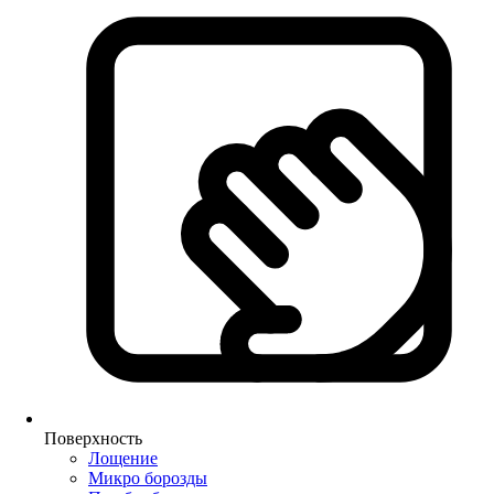
Поверхность
Лощение
Микро борозды