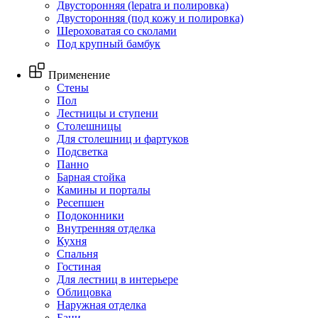
Двусторонняя (lepatra и полировка)
Двусторонняя (под кожу и полировка)
Шероховатая со сколами
Под крупный бамбук
Применение
Стены
Пол
Лестницы и ступени
Столешницы
Для столешниц и фартуков
Подсветка
Панно
Барная стойка
Камины и порталы
Ресепшен
Подоконники
Внутренняя отделка
Кухня
Спальня
Гостиная
Для лестниц в интерьере
Облицовка
Наружная отделка
Бани