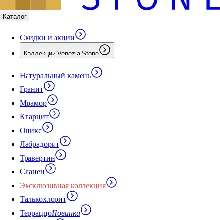
Каталог
Скидки и акции
Коллекции Venezia Stone
Натуральный камень
Гранит
Мрамор
Кварцит
Оникс
Лабрадорит
Травертин
Сланец
Эксклюзивная коллекция
Талькохлорит
Терраццо
Новинка