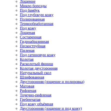
Лощение
Микро борозды
Под бамбук
Под глубокую кожу
Полированная
Термообработанная
Под кожу
Лощеная
Состаренная
Гидроабразивная
Пескоструйная
Пиленая
Под сатиновую кожу
Колотая
Расколотый финиш
Колотая двусторонняя
Натуральный скол
Шлифованная
Двусторонняя (лощение и полировка)
Матовая
Рифленая
Точечно-рифленая
Гребенчатая
Под кожу объёмная
Двусторонняя (лощение и под кожу)