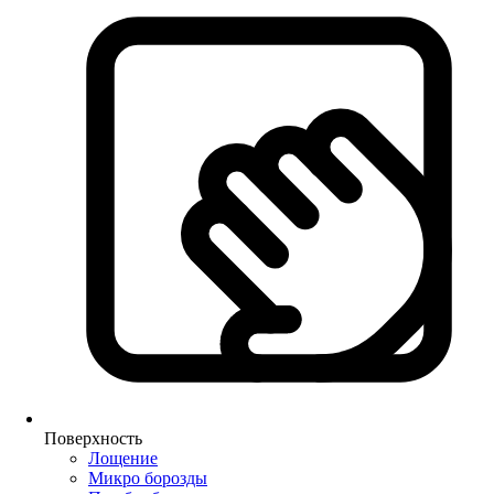
Поверхность
Лощение
Микро борозды