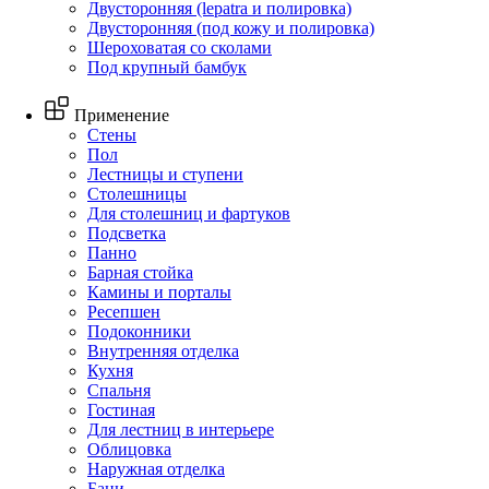
Двусторонняя (lepatra и полировка)
Двусторонняя (под кожу и полировка)
Шероховатая со сколами
Под крупный бамбук
Применение
Стены
Пол
Лестницы и ступени
Столешницы
Для столешниц и фартуков
Подсветка
Панно
Барная стойка
Камины и порталы
Ресепшен
Подоконники
Внутренняя отделка
Кухня
Спальня
Гостиная
Для лестниц в интерьере
Облицовка
Наружная отделка
Бани