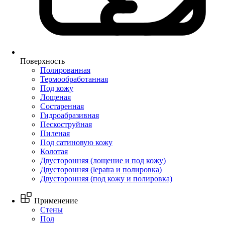
Поверхность
Полированная
Термообработанная
Под кожу
Лощеная
Состаренная
Гидроабразивная
Пескоструйная
Пиленая
Под сатиновую кожу
Колотая
Двусторонняя (лощение и под кожу)
Двусторонняя (lepatra и полировка)
Двусторонняя (под кожу и полировка)
Применение
Стены
Пол