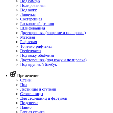
Под бамбук
Полированная
Под кожу
Лощеная
Состаренная
Расколотый финиш
Шлифованная
Двусторонняя (лощение и полировка)
Матовая
Рифленая
Точечно-рифленая
Гребенчатая
Под кожу объёмная
Двусторонняя (под кожу и полировка)
Под крупный бамбук
Применение
Стены
Пол
Лестницы и ступени
Столешницы
Для столешниц и фартуков
Подсветка
Панно
Барная стойка