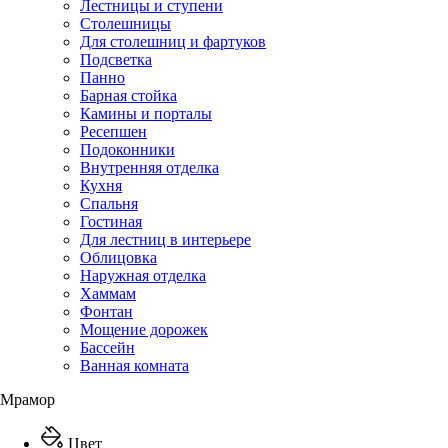
Лестницы и ступени
Столешницы
Для столешниц и фартуков
Подсветка
Панно
Барная стойка
Камины и порталы
Ресепшен
Подоконники
Внутренняя отделка
Кухня
Спальня
Гостиная
Для лестниц в интерьере
Облицовка
Наружная отделка
Хаммам
Фонтан
Мощение дорожек
Бассейн
Ванная комната
Мрамор
Цвет