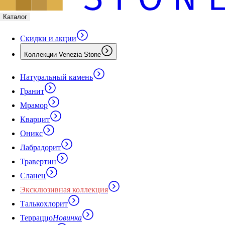
Каталог
Скидки и акции
Коллекции Venezia Stone
Натуральный камень
Гранит
Мрамор
Кварцит
Оникс
Лабрадорит
Травертин
Сланец
Эксклюзивная коллекция
Талькохлорит
Терраццо
Новинка