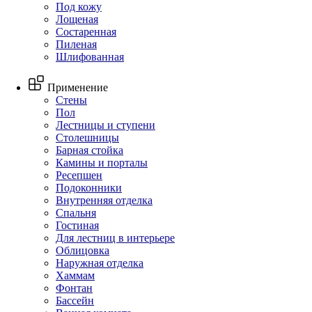
Под кожу
Лощеная
Состаренная
Пиленая
Шлифованная
Применение
Стены
Пол
Лестницы и ступени
Столешницы
Барная стойка
Камины и порталы
Ресепшен
Подоконники
Внутренняя отделка
Спальня
Гостиная
Для лестниц в интерьере
Облицовка
Наружная отделка
Хаммам
Фонтан
Бассейн