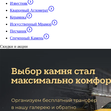
Известняк
Кварцевый Агломерат
Керамика
Искусственный Мрамор
Песчаник
Спеченный Камень
Скидки и акции