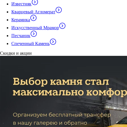
Известняк
Кварцевый Агломерат
Керамика
Искусственный Мрамор
Песчаник
Спеченный Камень
Скидки и акции