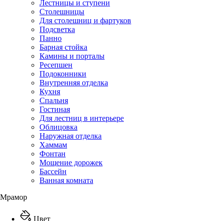
Лестницы и ступени
Столешницы
Для столешниц и фартуков
Подсветка
Панно
Барная стойка
Камины и порталы
Ресепшен
Подоконники
Внутренняя отделка
Кухня
Спальня
Гостиная
Для лестниц в интерьере
Облицовка
Наружная отделка
Хаммам
Фонтан
Мощение дорожек
Бассейн
Ванная комната
Мрамор
Цвет