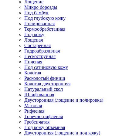
Лощение
Микро борозды
Под бамбук
Под глубокую кожу
Полированная
Термообработанная
Под кожу
Лощеная
Состаренная
Гидроабразивная
Пескоструйная
Пиленая
Под сатиновую кожу
Колотая
Расколотый финиш
Колотая двусторонняя
Натуральный скол
Шлифованная
Двусторонняя (лощение и полировка)
Матовая
Рифленая
Точечно-рифленая
Гребенчатая
Под кожу объёмная
Двусторонняя (лощение и под кожу)