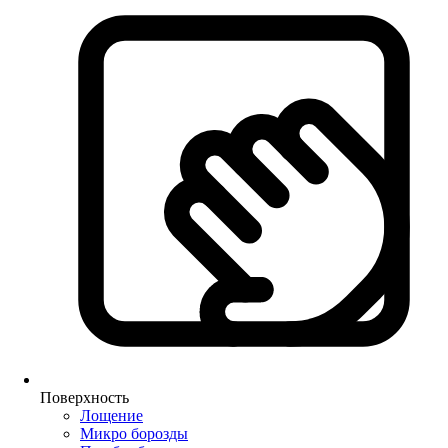
Поверхность
Лощение
Микро борозды