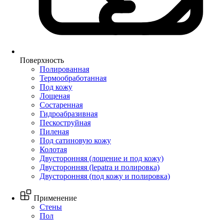
Поверхность
Полированная
Термообработанная
Под кожу
Лощеная
Состаренная
Гидроабразивная
Пескоструйная
Пиленая
Под сатиновую кожу
Колотая
Двусторонняя (лощение и под кожу)
Двусторонняя (lepatra и полировка)
Двусторонняя (под кожу и полировка)
Применение
Стены
Пол