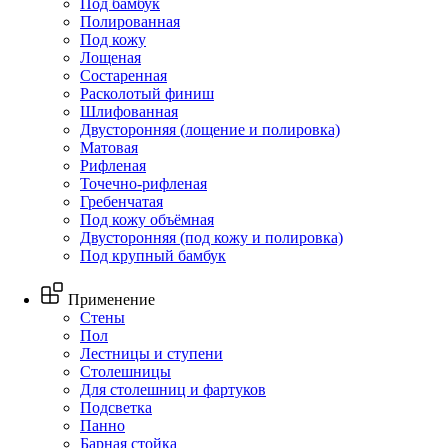
Под бамбук
Полированная
Под кожу
Лощеная
Состаренная
Расколотый финиш
Шлифованная
Двусторонняя (лощение и полировка)
Матовая
Рифленая
Точечно-рифленая
Гребенчатая
Под кожу объёмная
Двусторонняя (под кожу и полировка)
Под крупный бамбук
Применение
Стены
Пол
Лестницы и ступени
Столешницы
Для столешниц и фартуков
Подсветка
Панно
Барная стойка