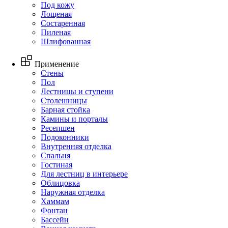
Под кожу
Лощеная
Состаренная
Пиленая
Шлифованная
Применение
Стены
Пол
Лестницы и ступени
Столешницы
Барная стойка
Камины и порталы
Ресепшен
Подоконники
Внутренняя отделка
Спальня
Гостиная
Для лестниц в интерьере
Облицовка
Наружная отделка
Хаммам
Фонтан
Бассейн