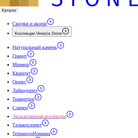
Каталог
Скидки и акции
Коллекции Venezia Stone
Натуральный камень
Гранит
Мрамор
Кварцит
Оникс
Лабрадорит
Травертин
Сланец
Эксклюзивная коллекция
Талькохлорит
Терраццо
Новинка