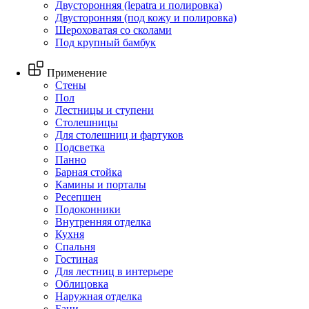
Двусторонняя (lepatra и полировка)
Двусторонняя (под кожу и полировка)
Шероховатая со сколами
Под крупный бамбук
Применение
Стены
Пол
Лестницы и ступени
Столешницы
Для столешниц и фартуков
Подсветка
Панно
Барная стойка
Камины и порталы
Ресепшен
Подоконники
Внутренняя отделка
Кухня
Спальня
Гостиная
Для лестниц в интерьере
Облицовка
Наружная отделка
Бани